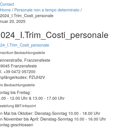
Contact
Home
/
Personale non a tempo determinato
/
2024_I.Trim_Costi_personale
nuar 20, 2025
024_I.Trim_Costi_personale
24_I.Trim_Costi_personale
nsortium Beobachtungsstelle
ennerstraße, Franzensfeste
39045 Franzensfeste
l. +39 0472 057200
pfängerkodex: PZIJH2V
ro Beobachtungsstelle
ntag bis Freitag:
.00 - 12.00 Uhr & 13.00 - 17.00 Uhr
sstellung BBT-Infopoint
n Mai bis Oktober: Dienstag-Sonntag 10.00 - 18.00 Uhr
n November bis April: Dienstag-Sonntag 10.00 - 16.00 Uhr
ntag geschlossen