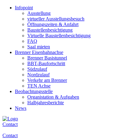
Infopoint
Ausstellung
virtueller Ausstellungsbesuch
Öffnungszeiten & Anfahrt
Baustellenbesichtigung
Virtuelle Baustellenbesichtigung
FAQ
Saal mieten
Brenner Eisenbahnachse
Brenner Basistunnel
BBT-Baufortschritt
Südzulauf
Nordzulauf
Verkehr am Brenner
TEN Achse
Beobachtungsstelle
Organistation & Aufgaben
Halbjahresberichte
News
Contact
Contact