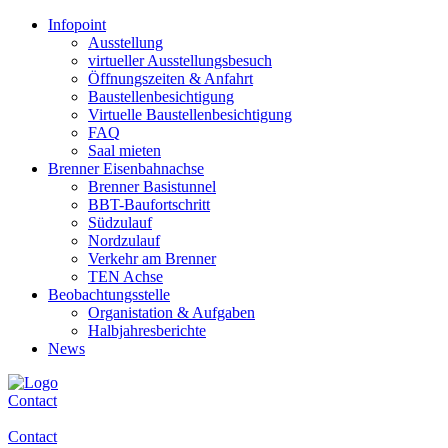
Infopoint
Ausstellung
virtueller Ausstellungsbesuch
Öffnungszeiten & Anfahrt
Baustellenbesichtigung
Virtuelle Baustellenbesichtigung
FAQ
Saal mieten
Brenner Eisenbahnachse
Brenner Basistunnel
BBT-Baufortschritt
Südzulauf
Nordzulauf
Verkehr am Brenner
TEN Achse
Beobachtungsstelle
Organistation & Aufgaben
Halbjahresberichte
News
Contact
Contact