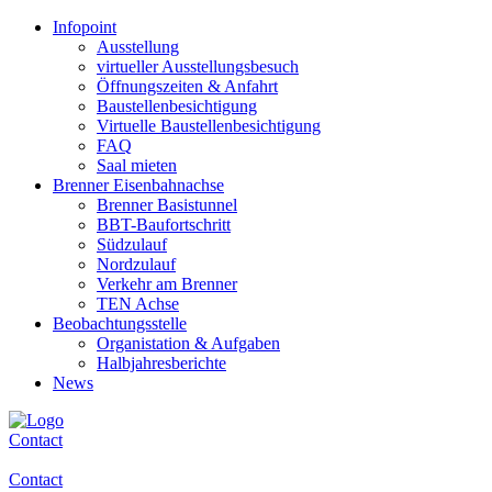
Infopoint
Ausstellung
virtueller Ausstellungsbesuch
Öffnungszeiten & Anfahrt
Baustellenbesichtigung
Virtuelle Baustellenbesichtigung
FAQ
Saal mieten
Brenner Eisenbahnachse
Brenner Basistunnel
BBT-Baufortschritt
Südzulauf
Nordzulauf
Verkehr am Brenner
TEN Achse
Beobachtungsstelle
Organistation & Aufgaben
Halbjahresberichte
News
Contact
Contact