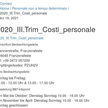
Contact
Home
/
Personale non a tempo determinato
/
2020_III.Trim_Costi_personale
rz 19, 2021
020_III.Trim_Costi_personale
20_III.Trim_Costi_personale
nsortium Beobachtungsstelle
ennerstraße, Franzensfeste
39045 Franzensfeste
l. +39 0472 057200
pfängerkodex: PZIJH2V
ro Beobachtungsstelle
ntag bis Freitag:
.00 - 12.00 Uhr & 13.00 - 17.00 Uhr
sstellung BBT-Infopoint
n Mai bis Oktober: Dienstag-Sonntag 10.00 - 18.00 Uhr
n November bis April: Dienstag-Sonntag 10.00 - 16.00 Uhr
ntag geschlossen