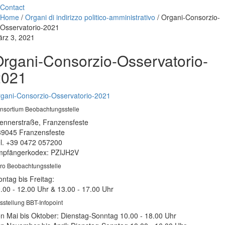
Contact
Home
/
Organi di indirizzo politico-amministrativo
/
Organi-Consorzio-
Osservatorio-2021
rz 3, 2021
rgani-Consorzio-Osservatorio-
2021
gani-Consorzio-Osservatorio-2021
nsortium Beobachtungsstelle
ennerstraße, Franzensfeste
39045 Franzensfeste
l. +39 0472 057200
pfängerkodex: PZIJH2V
ro Beobachtungsstelle
ntag bis Freitag:
.00 - 12.00 Uhr & 13.00 - 17.00 Uhr
sstellung BBT-Infopoint
n Mai bis Oktober: Dienstag-Sonntag 10.00 - 18.00 Uhr