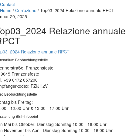
Contact
Home
/
Corruzione
/
Top03_2024 Relazione annuale RPCT
nuar 20, 2025
Top03_2024 Relazione annuale
RPCT
p03_2024 Relazione annuale RPCT
nsortium Beobachtungsstelle
ennerstraße, Franzensfeste
39045 Franzensfeste
l. +39 0472 057200
pfängerkodex: PZIJH2V
ro Beobachtungsstelle
ntag bis Freitag:
.00 - 12.00 Uhr & 13.00 - 17.00 Uhr
sstellung BBT-Infopoint
n Mai bis Oktober: Dienstag-Sonntag 10.00 - 18.00 Uhr
n November bis April: Dienstag-Sonntag 10.00 - 16.00 Uhr