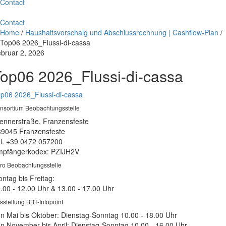
Contact
Contact
Home
/
Haushaltsvorschalg und Abschlussrechnung | Cashflow-Plan
/
Top06 2026_Flussi-di-cassa
bruar 2, 2026
op06 2026_Flussi-di-cassa
p06 2026_Flussi-di-cassa
nsortium Beobachtungsstelle
ennerstraße, Franzensfeste
39045 Franzensfeste
l. +39 0472 057200
pfängerkodex: PZIJH2V
ro Beobachtungsstelle
ntag bis Freitag:
.00 - 12.00 Uhr & 13.00 - 17.00 Uhr
sstellung BBT-Infopoint
n Mai bis Oktober: Dienstag-Sonntag 10.00 - 18.00 Uhr
n November bis April: Dienstag-Sonntag 10.00 - 16.00 Uhr