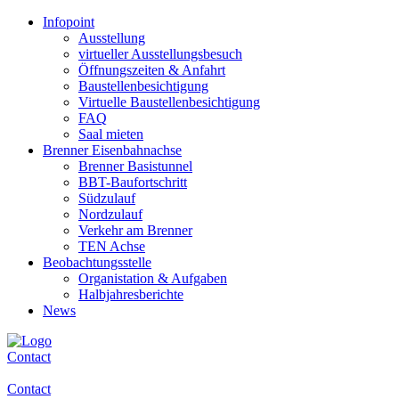
Infopoint
Ausstellung
virtueller Ausstellungsbesuch
Öffnungszeiten & Anfahrt
Baustellenbesichtigung
Virtuelle Baustellenbesichtigung
FAQ
Saal mieten
Brenner Eisenbahnachse
Brenner Basistunnel
BBT-Baufortschritt
Südzulauf
Nordzulauf
Verkehr am Brenner
TEN Achse
Beobachtungsstelle
Organistation & Aufgaben
Halbjahresberichte
News
Contact
Contact