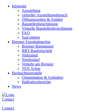
Infopoint
Ausstellung
virtueller Ausstellungsbesuch
Öffnungszeiten & Anfahrt
Baustellenbesichtigung
Virtuelle Baustellenbesichtigung
FAQ
Saal mieten
Brenner Eisenbahnachse
Brenner Basistunnel
BBT-Baufortschritt
Südzulauf
Nordzulauf
Verkehr am Brenner
TEN Achse
Beobachtungsstelle
Organistation & Aufgaben
Halbjahresberichte
News
Contact
Contact