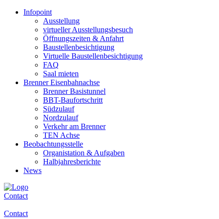
Infopoint
Ausstellung
virtueller Ausstellungsbesuch
Öffnungszeiten & Anfahrt
Baustellenbesichtigung
Virtuelle Baustellenbesichtigung
FAQ
Saal mieten
Brenner Eisenbahnachse
Brenner Basistunnel
BBT-Baufortschritt
Südzulauf
Nordzulauf
Verkehr am Brenner
TEN Achse
Beobachtungsstelle
Organistation & Aufgaben
Halbjahresberichte
News
Contact
Contact