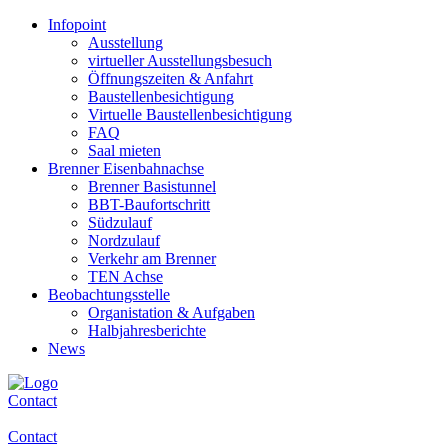
Infopoint
Ausstellung
virtueller Ausstellungsbesuch
Öffnungszeiten & Anfahrt
Baustellenbesichtigung
Virtuelle Baustellenbesichtigung
FAQ
Saal mieten
Brenner Eisenbahnachse
Brenner Basistunnel
BBT-Baufortschritt
Südzulauf
Nordzulauf
Verkehr am Brenner
TEN Achse
Beobachtungsstelle
Organistation & Aufgaben
Halbjahresberichte
News
Contact
Contact