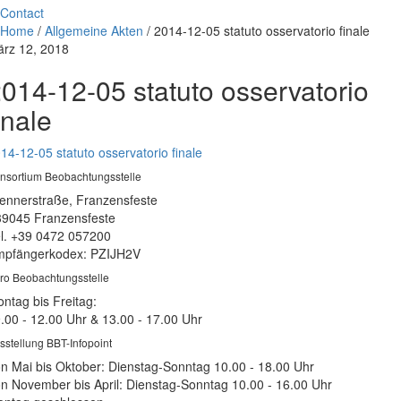
Contact
Home
/
Allgemeine Akten
/
2014-12-05 statuto osservatorio finale
rz 12, 2018
014-12-05 statuto osservatorio
inale
14-12-05 statuto osservatorio finale
nsortium Beobachtungsstelle
ennerstraße, Franzensfeste
39045 Franzensfeste
l. +39 0472 057200
pfängerkodex: PZIJH2V
ro Beobachtungsstelle
ntag bis Freitag:
.00 - 12.00 Uhr & 13.00 - 17.00 Uhr
sstellung BBT-Infopoint
n Mai bis Oktober: Dienstag-Sonntag 10.00 - 18.00 Uhr
n November bis April: Dienstag-Sonntag 10.00 - 16.00 Uhr