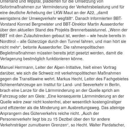
Unterland und Wipptal, plädierten für die Umsetzung von
Sofortmaßnahmen zur Verminderung der Verkehrsbelastung und für
eine deutliche Anhebung der LKW-Maut an der A22, „damit
wenigstens der Umwegverkehr wegfällt“. Danach informierten BBT-
Vorstand Konrad Bergmeister und BBT-Direktor Martin Ausserdorfer
über den aktuellen Stand des Projekts Brennerbasistunnel. „Wenn der
BBT mit den Zulaufstrecken gebaut ist, werden – wie heute bereits in
Nordtirol – alle Güterzüge durch den Tunnel fahren, und man hört sie
nicht mehr“, betonte Ausserdorfer. Die rahmenpolitischen
Begleitmaßnahmen müssten bereits jetzt gesetzt werden, damit die
Verlagerung bestmöglich funktionieren könne.
Manuel Herrmann, Leiter der Alpen-Initiative, hielt einen Vortrag
darüber, wie sich die Schweiz mit verkehrspolitischen Maßnahmen
gegen die Transitlawine wehrt. Markus Hecht, Leiter des Fachgebietes
Schienenfahrzeuge am Institut für Land- und Seeverkehr in Berlin,
brach eine Lanze für die Lärmminderung an der Quelle sprich am
Fahrzeug oder am Gleis: „Eine konsequente Lärmminderung an der
Quelle wäre zwar nicht kostenfrei, aber wesentlich kostengünstiger
und effizienter als die Minderung am Ausbreitungsweg. Das alleinige
Anprangern des Güterverkehrs reiche nicht. „Auch der
Personenverkehr liegt bis zu 15 Dezibel über den für andere
Verkehrsträger zumutbaren Grenzen“, so Hecht. Walter Pardatscher,