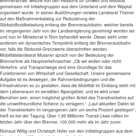
Brennerachse, welche von den Ressorts für Umwelt und Mobilität
gemeinsam mit Initiativgruppen aus dem Unterland und dem Wipptal
organisiert wurde. In seinen Ausführungen verwies Landesrat Theiner
auf den Maßnahmenkatalog zur Reduzierung der
Stickstoffoxidbelastung entlang der Brennerautobahn, welcher bereits
im vergangenen Jahr von der Landesregierung genehmigt worden sei
und nun im Ministerrat in Rom behandelt werde. Dieser sieht unter
anderem ein dynamisches Tempolimit entlang der Brennerautobahn
vor, falls die Stickoxid-Grenzwerte überschritten werden.
Mobilitätslandesrat Mussner sprach von der Bedeutung der
Brennerlinie als Hauptverkehrsachse: „Ob wir wollen oder nicht:
Verkehrs- und Transportwege sind eine Grundlage für das
Funktionieren von Wirtschaft und Gesellschaft. Unsere gemeinsame
Aufgabe ist es deswegen, die Rahmenbedingungen und die
Infrastrukturen so zu gestalten, dass die Mobilität im Einklang steht mit
dem Lebensraum im sensiblen Alpengebiet, und es wird unser
Bemühen sein, einen möglichst großen Anteil des Transitverkehrs auf
die umweltfreundliche Schiene zu verlagern.“ „Laut aktuellen Daten ist
der Transitverkehr im vergangenen Jahr um sechs Prozent gestiegen“,
hieß es bei der Tagung. Über 1,85 Millionen Transit-Lkws rollten im
letzten Jahr über den Brenner, 100.000 mehr als im Jahr zuvor.
Rotraud Wittig und Christoph Hofer von den Initiativgruppen aus dem