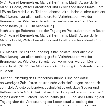
(v.l.): Konrad Bergmeister, Manuel Herrmann, Martin Ausserdorfer,
Markus Hecht, Walter Pardatscher und Ferdinando Imposimato./Foto
LPA rm Die Mobilität ist Teil der Lebensqualität, belastet aber auch die
Bevölkerung, vor allem entlang großer Verkehrsadern wie der
Brennerachse. Wie diese Belastungen vermindert werden können,
stand heute (09.03.) im Mittelpunkt […]
Hochkarätige Referenten bei der Tagung im Pastoralzentrum in Bozen
(v.l.): Konrad Bergmeister, Manuel Herrmann, Martin Ausserdorfer,
Markus Hecht, Walter Pardatscher und Ferdinando Imposimato./Foto
LPA rm
Die Mobilität ist Teil der Lebensqualität, belastet aber auch die
Bevölkerung, vor allem entlang großer Verkehrsadern wie der
Brennerachse. Wie diese Belastungen vermindert werden können,
stand heute (09.03.) im Mittelpunkt einer Tagung im Pastoralzentrum
in Bozen.
„Mit der Errichtung des Brennerbasistunnels und den dafür
notwendigen Zulaufstrecken sind sehr viele Hoffnungen, aber auch
sehr viele Ängste verbunden, deshalb ist es gut, dass Gegner und
Befürworter die Möglichkeit haben, ihre Standpunkte auszutauschen“,
sagte Landesrat Richard Theiner heute (09.03.) bei der Eröffnung der
Tagung über die Verbesserung der Lebensqualität entlang der