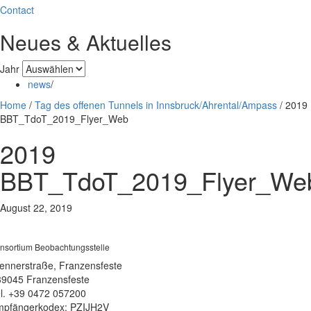
Contact
Neues & Aktuelles
Jahr
news
/
Home
/
Tag des offenen Tunnels in Innsbruck/Ahrental/Ampass
/
2019
BBT_TdoT_2019_Flyer_Web
2019
BBT_TdoT_2019_Flyer_We
August 22, 2019
nsortium Beobachtungsstelle
ennerstraße, Franzensfeste
39045 Franzensfeste
l. +39 0472 057200
pfängerkodex: PZIJH2V