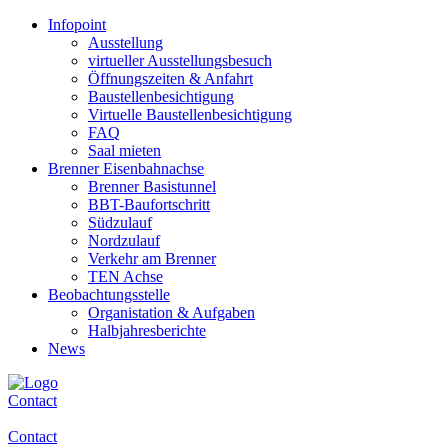
Infopoint
Ausstellung
virtueller Ausstellungsbesuch
Öffnungszeiten & Anfahrt
Baustellenbesichtigung
Virtuelle Baustellenbesichtigung
FAQ
Saal mieten
Brenner Eisenbahnachse
Brenner Basistunnel
BBT-Baufortschritt
Südzulauf
Nordzulauf
Verkehr am Brenner
TEN Achse
Beobachtungsstelle
Organistation & Aufgaben
Halbjahresberichte
News
Contact
Contact