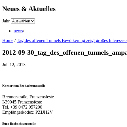
Neues & Aktuelles
Jahr
news
/
Home
/
Tag des offenen Tunnels Bevölkerung zeigt großes Interesse 
2012-09-30_tag_des_offenen_tunnels_ampa
Juli 12, 2013
Konsortium Beobachtungsstelle
Brennerstraße, Franzensfeste
I-39045 Franzensfeste
Tel. +39 0472 057200
Empfängerkodex: PZIJH2V
Büro Beobachtungsstelle