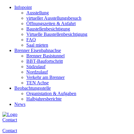
Infopoint
Ausstellung
virtueller Ausstellungsbesuch
Öffnungszeiten & Anfahrt
Baustellenbesichtigung
Virtuelle Baustellenbesichtigung
FAQ
Saal mieten
Brenner Eisenbahnachse
Brenner Basistunnel
BBT-Baufortschritt
Südzulauf
Nordzulauf
Verkehr am Brenner
TEN Achse
Beobachtungsstelle
Organistation & Aufgaben
Halbjahresberichte
News
Contact
Contact