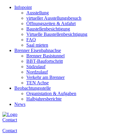
Infopoint
Ausstellung
virtueller Ausstellungsbesuch
Öffnungszeiten & Anfahrt
Baustellenbesichtigung
Virtuelle Baustellenbesichtigung
FAQ
Saal mieten
Brenner Eisenbahnachse
Brenner Basistunnel
BBT-Baufortschritt
Südzulauf
Nordzulauf
Verkehr am Brenner
TEN Achse
Beobachtungsstelle
Organistation & Aufgaben
Halbjahresberichte
News
Contact
Contact