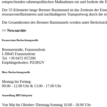
entsprechenden rahmenpolitischen Maßnahmen ein und forderte die EU
Der 55 Kilometer lange Brenner Basistunnel ist das Zentrum der Eis
ressourceneffizienteren und nachhaltigeren Transportweg durch die sen
Die Gesamtkosten des Brenner Basistunnels werden unter Berücksichtig
>> Newsarchiv
Konsortium Beobachtungsstelle
Brennerstraße, Franzensfeste
I-39045 Franzensfeste
Tel. +39 0472 057200
Empfängerkodex: PZIJH2V
Büro Beobachtungsstelle
Montag bis Freitag:
09.00 - 12.00 Uhr & 13.00 - 17.00 Uhr
Ausstellung BBT-Infopoint
Von Mai bis Oktober: Dienstag-Sonntag 10.00 - 18.00 Uhr