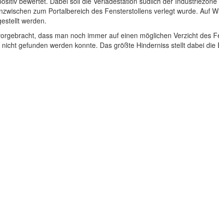
tiv bewertet. Dabei soll die Verladestation südlich der Industriezone
e inzwischen zum Portalbereich des Fensterstollens verlegt wurde. Auf
gestellt werden.
rgebracht, dass man noch immer auf einen möglichen Verzicht des Fens
nicht gefunden werden konnte. Das größte Hinderniss stellt dabei die E