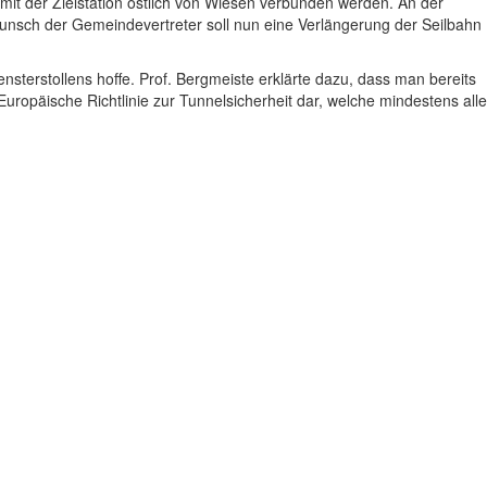
 mit der Zielstation östlich von Wiesen verbunden werden. An der
 Wunsch der Gemeindevertreter soll nun eine Verlängerung der Seilbahn
terstollens hoffe. Prof. Bergmeiste erklärte dazu, dass man bereits
uropäische Richtlinie zur Tunnelsicherheit dar, welche mindestens alle