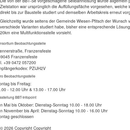
Die von der BBT-Se vorgeschlagene Seilbahnlösung wurde allgemein posi
Zielstation war ursprünglich die Auffüllungsfläche vorgesehen, welch
direkt bis zur Baustelle studiert und demselben Arbeitskreis erneut vor
Gleichzeitig wurde seitens der Gemeinde Wiesen-Pfitsch der Wunsch vo
verschiede Varianten studiert habe, bisher eine entsprechende Lösung 
20km eine Multifunktionsstelle vorsieht.
nsortium Beobachtungsstelle
ennerstraße, Franzensfeste
39045 Franzensfeste
l. +39 0472 057200
pfängerkodex: PZIJH2V
ro Beobachtungsstelle
ntag bis Freitag:
.00 - 12.00 Uhr & 13.00 - 17.00 Uhr
sstellung BBT-Infopoint
n Mai bis Oktober: Dienstag-Sonntag 10.00 - 18.00 Uhr
n November bis April: Dienstag-Sonntag 10.00 - 16.00 Uhr
ntag geschlossen
© 2026 Copyright Copyright