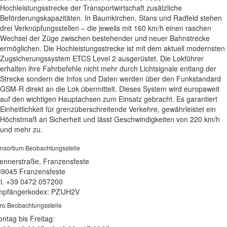
Hochleistungsstrecke der Transportwirtschaft zusätzliche
Beförderungskapazitäten. In Baumkirchen, Stans und Radfeld stehen
drei Verknüpfungsstellen – die jeweils mit 160 km/h einen raschen
Wechsel der Züge zwischen bestehender und neuer Bahnstrecke
ermöglichen. Die Hochleistungsstrecke ist mit dem aktuell modernsten
Zugsicherungssystem ETCS Level 2 ausgerüstet. Die Lokführer
erhalten ihre Fahrbefehle nicht mehr durch Lichtsignale entlang der
Strecke sondern die Infos und Daten werden über den Funkstandard
GSM-R direkt an die Lok übermittelt. Dieses System wird europaweit
auf den wichtigen Hauptachsen zum Einsatz gebracht. Es garantiert
Einheitlichkeit für grenzüberschreitende Verkehre, gewährleistet ein
Höchstmaß an Sicherheit und lässt Geschwindigkeiten von 220 km/h
und mehr zu.
nsortium Beobachtungsstelle
ennerstraße, Franzensfeste
39045 Franzensfeste
l. +39 0472 057200
pfängerkodex: PZIJH2V
ro Beobachtungsstelle
ntag bis Freitag: