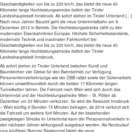
Geschwindigkeiten von bis zu 220 km/h, das bietet die neue 40
Kilometer lange Hochleistungsstrecke östlich der Tiroler
Landeshauptstadt Innsbruck. Ab sofort stehen im Tiroler Unterland […]
Nach neun Jahren Bauzeit geht die neue Unterinntalbahn am 9.
Dezember 2012 in Betrieb. Die Hochleistungsstrecke zählt zu den
modernsten Eisenbahnlinien Europas. Höchste Sicherheitsstandards,
modernste Technik und maximalen Fahrkomfort bei
Geschwindigkeiten von bis zu 220 km/h, das bietet die neue 40
Kilometer lange Hochleistungsstrecke östlich der Tiroler
Landeshauptstadt Innsbruck.
Ab sofort stehen im Tiroler Unterland zwischen Kundl und
Baumkirchen vier Gleise für den Bahnbetrieb zur Verfügung.
Personenfernverkehrszüge wie der ÖBB railjet sowie der Güterverkehr
können umweltfreundlich durch die beiden 17 Kilometer langen
Tunnelketten fahren. Die Fahrzeit nach Wien wird sich durch das
Unterinntal und der Hochleistungsstrecke Wien – St. Pölten ab
Dezember um 20 Minuten verkürzen. So wird die Reisezeit Innsbruck
– Wien künftig 4 Stunden 15 Minuten betragen, ab 2014 verkürzt sich
die Fahrzeit um weitere fünf Minuten. Auf der bestehenden
zweigleisigen Strecke im Unterinntal kann der Personennahverkehr in
den nächsten Jahren wirkungsvoll ausgebaut werden. Als Nordzulauf
zum künftigen Brenner Basistunnel bietet die neue