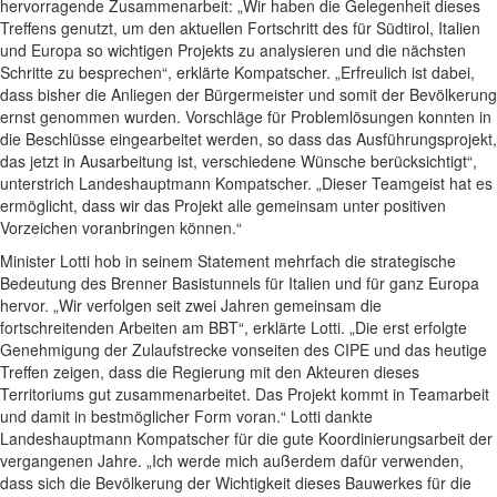
hervorragende Zusammenarbeit: „Wir haben die Gelegenheit dieses
Treffens genutzt, um den aktuellen Fortschritt des für Südtirol, Italien
und Europa so wichtigen Projekts zu analysieren und die nächsten
Schritte zu besprechen“, erklärte Kompatscher. „Erfreulich ist dabei,
dass bisher die Anliegen der Bürgermeister und somit der Bevölkerung
ernst genommen wurden. Vorschläge für Problemlösungen konnten in
die Beschlüsse eingearbeitet werden, so dass das Ausführungsprojekt,
das jetzt in Ausarbeitung ist, verschiedene Wünsche berücksichtigt“,
unterstrich Landeshauptmann Kompatscher. „Dieser Teamgeist hat es
ermöglicht, dass wir das Projekt alle gemeinsam unter positiven
Vorzeichen voranbringen können.“
Minister Lotti hob in seinem Statement mehrfach die strategische
Bedeutung des Brenner Basistunnels für Italien und für ganz Europa
hervor. „Wir verfolgen seit zwei Jahren gemeinsam die
fortschreitenden Arbeiten am BBT“, erklärte Lotti. „Die erst erfolgte
Genehmigung der Zulaufstrecke vonseiten des CIPE und das heutige
Treffen zeigen, dass die Regierung mit den Akteuren dieses
Territoriums gut zusammenarbeitet. Das Projekt kommt in Teamarbeit
und damit in bestmöglicher Form voran.“ Lotti dankte
Landeshauptmann Kompatscher für die gute Koordinierungsarbeit der
vergangenen Jahre. „Ich werde mich außerdem dafür verwenden,
dass sich die Bevölkerung der Wichtigkeit dieses Bauwerkes für die