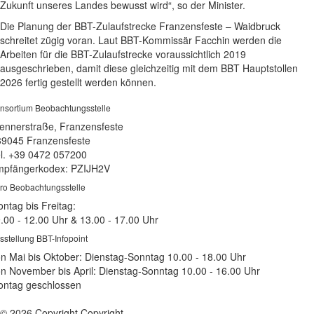
Zukunft unseres Landes bewusst wird“, so der Minister.
Die Planung der BBT-Zulaufstrecke Franzensfeste – Waidbruck
schreitet zügig voran. Laut BBT-Kommissär Facchin werden die
Arbeiten für die BBT-Zulaufstrecke voraussichtlich 2019
ausgeschrieben, damit diese gleichzeitig mit dem BBT Hauptstollen
2026 fertig gestellt werden können.
nsortium Beobachtungsstelle
ennerstraße, Franzensfeste
39045 Franzensfeste
l. +39 0472 057200
pfängerkodex: PZIJH2V
ro Beobachtungsstelle
ntag bis Freitag:
.00 - 12.00 Uhr & 13.00 - 17.00 Uhr
sstellung BBT-Infopoint
n Mai bis Oktober: Dienstag-Sonntag 10.00 - 18.00 Uhr
n November bis April: Dienstag-Sonntag 10.00 - 16.00 Uhr
ntag geschlossen
© 2026 Copyright Copyright