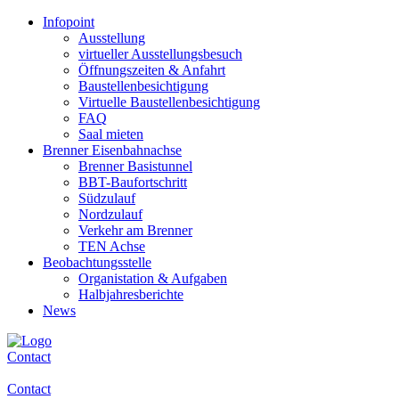
Infopoint
Ausstellung
virtueller Ausstellungsbesuch
Öffnungszeiten & Anfahrt
Baustellenbesichtigung
Virtuelle Baustellenbesichtigung
FAQ
Saal mieten
Brenner Eisenbahnachse
Brenner Basistunnel
BBT-Baufortschritt
Südzulauf
Nordzulauf
Verkehr am Brenner
TEN Achse
Beobachtungsstelle
Organistation & Aufgaben
Halbjahresberichte
News
Contact
Contact