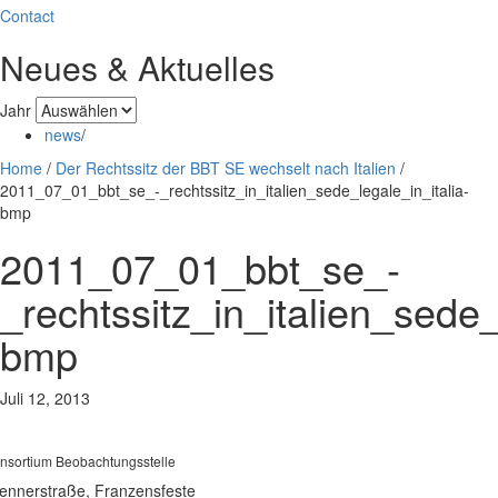
Contact
Neues & Aktuelles
Jahr
news
/
Home
/
Der Rechtssitz der BBT SE wechselt nach Italien
/
2011_07_01_bbt_se_-_rechtssitz_in_italien_sede_legale_in_italia-
bmp
2011_07_01_bbt_se_-
_rechtssitz_in_italien_sede_
bmp
Juli 12, 2013
nsortium Beobachtungsstelle
ennerstraße, Franzensfeste