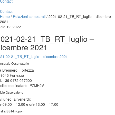
Contact
Contact
Home
/
Relazioni semestrali
/
2021-02-21_TB_RT_luglio – dicembre
2021
rile 12, 2022
2021-02-21_TB_RT_luglio –
dicembre 2021
21-02-21_TB_RT_luglio – dicembre 2021
nsorzio Osservatorio
a Brennero, Fortezza
39045 Fortezza
l. +39 0472 057200
dice destinatario: PZIJH2V
ficio Osservatorio
l lunedì al venerdì:
e 09.00 – 12.00 e ore 13.00 – 17.00
stra BBT-Infopoint