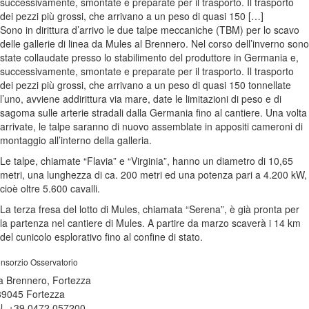
successivamente, smontate e preparate per il trasporto. Il trasporto
dei pezzi più grossi, che arrivano a un peso di quasi 150 […]
Sono in dirittura d’arrivo le due talpe meccaniche (TBM) per lo scavo
delle gallerie di linea da Mules al Brennero. Nel corso dell’inverno sono
state collaudate presso lo stabilimento del produttore in Germania e,
successivamente, smontate e preparate per il trasporto. Il trasporto
dei pezzi più grossi, che arrivano a un peso di quasi 150 tonnellate
l’uno, avviene addirittura via mare, date le limitazioni di peso e di
sagoma sulle arterie stradali dalla Germania fino al cantiere. Una volta
arrivate, le talpe saranno di nuovo assemblate in appositi cameroni di
montaggio all’interno della galleria.
Le talpe, chiamate “Flavia” e “Virginia”, hanno un diametro di 10,65
metri, una lunghezza di ca. 200 metri ed una potenza pari a 4.200 kW,
cioè oltre 5.600 cavalli.
La terza fresa del lotto di Mules, chiamata “Serena”, è già pronta per
la partenza nel cantiere di Mules. A partire da marzo scaverà i 14 km
del cunicolo esplorativo fino al confine di stato.
nsorzio Osservatorio
a Brennero, Fortezza
39045 Fortezza
l. +39 0472 057200