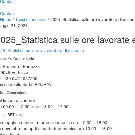
Contact
Contact
Home
/
Tassi di assenza
/
2025_Statistica sulle ore lavorate e di asse
ggio 21, 2026
025_Statistica sulle ore lavorate
25_Statistica sulle ore lavorate e di assenza
nsorzio Osservatorio
a Brennero, Fortezza
39045 Fortezza
l. +39 0472 057200
dice destinatario: PZIJH2V
ficio Osservatorio
l lunedì al venerdì:
e 09.00 – 12.00 e ore 13.00 – 17.00
stra BBT-Infopoint
 maggio a ottobre:
martedì
-domenica ore 10.00 – 18.00
 novembre ad aprile:
martedì
-domenica ore 10.00 – 16.00
hiuso
lunedì