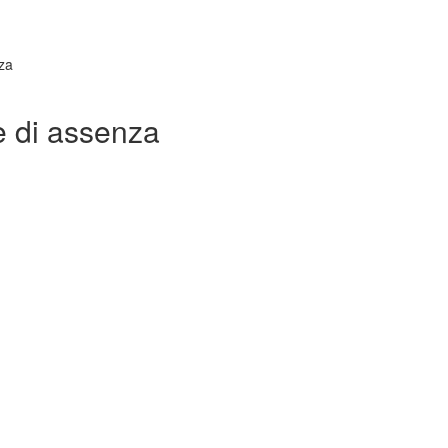
nza
 e di assenza