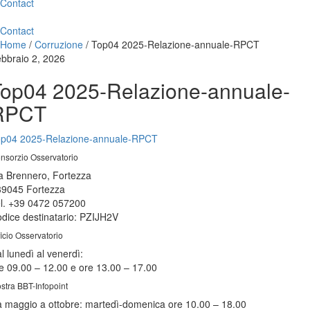
Contact
Contact
Home
/
Corruzione
/
Top04 2025-Relazione-annuale-RPCT
bbraio 2, 2026
op04 2025-Relazione-annuale-
RPCT
p04 2025-Relazione-annuale-RPCT
nsorzio Osservatorio
a Brennero, Fortezza
39045 Fortezza
l. +39 0472 057200
dice destinatario: PZIJH2V
ficio Osservatorio
l lunedì al venerdì:
e 09.00 – 12.00 e ore 13.00 – 17.00
stra BBT-Infopoint
 maggio a ottobre:
martedì
-domenica ore 10.00 – 18.00