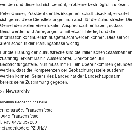
wenden und diese hat sich bemüht, Probleme bestmöglich zu lösen.
Peter Gasser, Präsident der Bezirksgemeinschaft Eisacktal, erwartet
sich genau diese Dienstleistungen nun auch für die Zulaufstrecke. Die
Gemeinden sollen einen lokalen Ansprechpartner haben, sodass
Beschwerden und Anregungen unmittelbar hinterlegt und die
Information kontinuierlich ausgetauscht werden können. Dies sei vor
allem schon in der Planungsphase wichtig.
Für die Planung der Zulaufstrecke sind die italienischen Staatsbahnen
zuständig, erklärt Martin Ausserdorfer, Direktor der BBT
Beobachtungsstelle. Nun muss mit RFI ein Übereinkommen gefunden
werden, dass die Kompetenzen der Beobachtungsstelle ausdehnt
werden können. Seitens des Landes hat der Landeshauptmann
bereits seine Zustimmung gegeben.
>> Newsarchiv
nsortium Beobachtungsstelle
ennerstraße, Franzensfeste
39045 Franzensfeste
l. +39 0472 057200
pfängerkodex: PZIJH2V