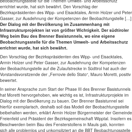
Beobachtungsstelle für die Themen Umwelt- und Arbeitsschutz
errichtet wurde, hat sich bewährt. Den Vorschlag der
Bezirkspräsidenten des Wipp- und Eisacktales, Armin Holzer und Peter
Gasser, zur Ausdehnung der Kompetenzen der Beobachtungstelle […]
Der Dialog mit der Bevölkerung im Zusammenhang mit
Infrastrukturprojekten ist von größter Wichtigkeit. Der südtiroler
Weg beim Bau des Brenner Basistunnels, wo eine eigene
Beobachtungsstelle für die Themen Umwelt- und Arbeitsschutz
errichtet wurde, hat sich bewährt.
Den Vorschlag der Bezirkspräsidenten des Wipp- und Eisacktales,
Armin Holzer und Peter Gasser, zur Ausdehnung der Kompetenzen
der Beobachtungstelle auf die Zulaufstrecke in Südtirol hat auch der
Vorstandsvorsitzende der „Ferrovie dello Stato“, Mauro Moretti, positiv
bewertet.
In seiner Ansprache zum Start der Phase III des Brenner Basistunnels
hat Moretti hervorgehoben, wie wichtig es ist, Infrastrukturprojekte im
Dialog mit der Bevölkerung zu bauen. Der Brenner Basistunnel sei
hierfür exemplarisch, deshalb soll das Modell der Beobachtungsstelle
beibehalten werden, erklärt Armin Holzer Bürgermeister der Gemeinde
Freienfeld und Präsident der Bezirksgemeinschaft Wipptal. Insofern es
Beschwerden beim Bau des Fensterstollens in Mauls gab, konnten
sich alle problemlos und unkompliziert an die BBT Beobachtungsstelle