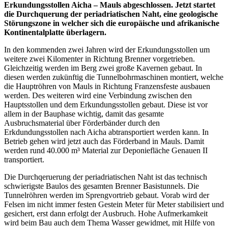
Erkundungsstollen Aicha – Mauls abgeschlossen. Jetzt startet
die Durchquerung der periadriatischen Naht, eine geologische
Störungszone in welcher sich die europäische und afrikanische
Kontinentalplatte überlagern.
In den kommenden zwei Jahren wird der Erkundungsstollen um
weitere zwei Kilomenter in Richtung Brenner vorgetrieben.
Gleichzeitig werden im Berg zwei große Kavernen gebaut. In
diesen werden zukünftig die Tunnelbohrmaschinen montiert, welche
die Hauptröhren von Mauls in Richtung Franzensfeste ausbauen
werden. Des weiteren wird eine Verbindung zwischen den
Hauptsstollen und dem Erkundungsstollen gebaut. Diese ist vor
allem in der Bauphase wichtig, damit das gesamte
Ausbruchsmaterial über Förderbänder durch den
Erkdundungsstollen nach Aicha abtransportiert werden kann. In
Betrieb gehen wird jetzt auch das Förderband in Mauls. Damit
werden rund 40.000 m³ Material zur Deponiefläche Genauen II
transportiert.
Die Durchqeruerung der periadriatischen Naht ist das technisch
schwierigste Baulos des gesamten Brenner Basistunnels. Die
Tunnelröhren werden im Sprengvortrieb gebaut. Vorab wird der
Felsen im nicht immer festen Gestein Meter für Meter stabilisiert und
gesichert, erst dann erfolgt der Ausbruch. Hohe Aufmerkamkeit
wird beim Bau auch dem Thema Wasser gewidmet, mit Hilfe von