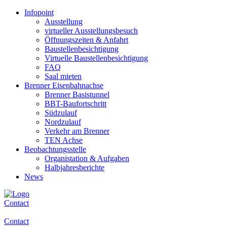
Infopoint
Ausstellung
virtueller Ausstellungsbesuch
Öffnungszeiten & Anfahrt
Baustellenbesichtigung
Virtuelle Baustellenbesichtigung
FAQ
Saal mieten
Brenner Eisenbahnachse
Brenner Basistunnel
BBT-Baufortschritt
Südzulauf
Nordzulauf
Verkehr am Brenner
TEN Achse
Beobachtungsstelle
Organistation & Aufgaben
Halbjahresberichte
News
Contact
Contact