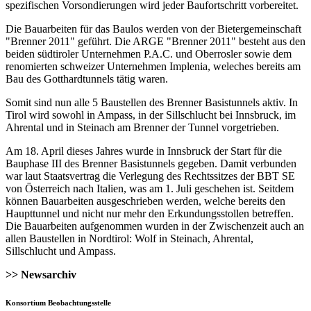
spezifischen Vorsondierungen wird jeder Baufortschritt vorbereitet.
Die Bauarbeiten für das Baulos werden von der Bietergemeinschaft
"Brenner 2011" geführt. Die ARGE "Brenner 2011" besteht aus den
beiden südtiroler Unternehmen P.A.C. und Oberrosler sowie dem
renomierten schweizer Unternehmen Implenia, weleches bereits am
Bau des Gotthardtunnels tätig waren.
Somit sind nun alle 5 Baustellen des Brenner Basistunnels aktiv. In
Tirol wird sowohl in Ampass, in der Sillschlucht bei Innsbruck, im
Ahrental und in Steinach am Brenner der Tunnel vorgetrieben.
Am 18. April dieses Jahres wurde in Innsbruck der Start für die
Bauphase III des Brenner Basistunnels gegeben. Damit verbunden
war laut Staatsvertrag die Verlegung des Rechtssitzes der BBT SE
von Österreich nach Italien, was am 1. Juli geschehen ist. Seitdem
können Bauarbeiten ausgeschrieben werden, welche bereits den
Haupttunnel und nicht nur mehr den Erkundungsstollen betreffen.
Die Bauarbeiten aufgenommen wurden in der Zwischenzeit auch an
allen Baustellen in Nordtirol: Wolf in Steinach, Ahrental,
Sillschlucht und Ampass.
>> Newsarchiv
Konsortium Beobachtungsstelle