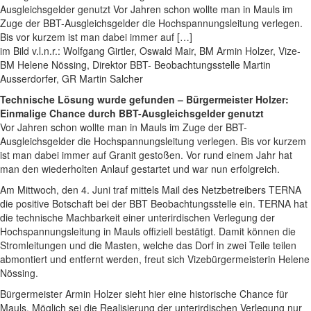
Ausgleichsgelder genutzt Vor Jahren schon wollte man in Mauls im
Zuge der BBT-Ausgleichsgelder die Hochspannungsleitung verlegen.
Bis vor kurzem ist man dabei immer auf […]
im Bild v.l.n.r.: Wolfgang Girtler, Oswald Mair, BM Armin Holzer, Vize-
BM Helene Nössing, Direktor BBT- Beobachtungsstelle Martin
Ausserdorfer, GR Martin Salcher
Technische Lösung wurde gefunden – Bürgermeister Holzer:
Einmalige Chance durch BBT-Ausgleichsgelder genutzt
Vor Jahren schon wollte man in Mauls im Zuge der BBT-
Ausgleichsgelder die Hochspannungsleitung verlegen. Bis vor kurzem
ist man dabei immer auf Granit gestoßen. Vor rund einem Jahr hat
man den wiederholten Anlauf gestartet und war nun erfolgreich.
Am Mittwoch, den 4. Juni traf mittels Mail des Netzbetreibers TERNA
die positive Botschaft bei der BBT Beobachtungsstelle ein. TERNA hat
die technische Machbarkeit einer unterirdischen Verlegung der
Hochspannungsleitung in Mauls offiziell bestätigt. Damit können die
Stromleitungen und die Masten, welche das Dorf in zwei Teile teilen
abmontiert und entfernt werden, freut sich Vizebürgermeisterin Helene
Nössing.
Bürgermeister Armin Holzer sieht hier eine historische Chance für
Mauls. Möglich sei die Realisierung der unterirdischen Verlegung nur