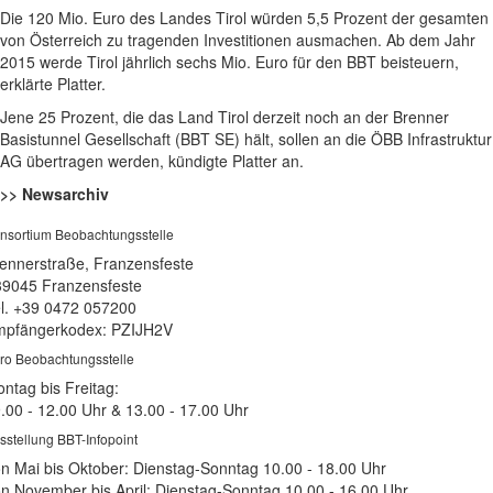
Die 120 Mio. Euro des Landes Tirol würden 5,5 Prozent der gesamten
von Österreich zu tragenden Investitionen ausmachen. Ab dem Jahr
2015 werde Tirol jährlich sechs Mio. Euro für den BBT beisteuern,
erklärte Platter.
Jene 25 Prozent, die das Land Tirol derzeit noch an der Brenner
Basistunnel Gesellschaft (BBT SE) hält, sollen an die ÖBB Infrastruktur
AG übertragen werden, kündigte Platter an.
>> Newsarchiv
nsortium Beobachtungsstelle
ennerstraße, Franzensfeste
39045 Franzensfeste
l. +39 0472 057200
pfängerkodex: PZIJH2V
ro Beobachtungsstelle
ntag bis Freitag:
.00 - 12.00 Uhr & 13.00 - 17.00 Uhr
sstellung BBT-Infopoint
n Mai bis Oktober: Dienstag-Sonntag 10.00 - 18.00 Uhr
n November bis April: Dienstag-Sonntag 10.00 - 16.00 Uhr