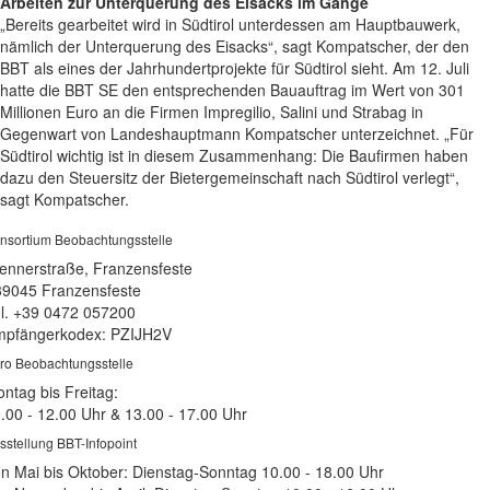
Arbeiten zur Unterquerung des Eisacks im Gange
„Bereits gearbeitet wird in Südtirol unterdessen am Hauptbauwerk,
nämlich der Unterquerung des Eisacks“, sagt Kompatscher, der den
BBT als eines der Jahrhundertprojekte für Südtirol sieht. Am 12. Juli
hatte die BBT SE den entsprechenden Bauauftrag im Wert von 301
Millionen Euro an die Firmen Impregilio, Salini und Strabag in
Gegenwart von Landeshauptmann Kompatscher unterzeichnet. „Für
Südtirol wichtig ist in diesem Zusammenhang: Die Baufirmen haben
dazu den Steuersitz der Bietergemeinschaft nach Südtirol verlegt“,
sagt Kompatscher.
nsortium Beobachtungsstelle
ennerstraße, Franzensfeste
39045 Franzensfeste
l. +39 0472 057200
pfängerkodex: PZIJH2V
ro Beobachtungsstelle
ntag bis Freitag:
.00 - 12.00 Uhr & 13.00 - 17.00 Uhr
sstellung BBT-Infopoint
n Mai bis Oktober: Dienstag-Sonntag 10.00 - 18.00 Uhr