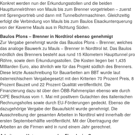
Konkret werden nun der Erkundungsstollen und die beiden
Haupttunnelröhren von Mauls bis zum Brenner vorgetrieben – zuerst
mit Sprengvortrieb und dann mit Tunnelbohrmaschinen. Gleichzeitig
erfolgt die Verbindung von Mauls bis zum Baulos Eisackunterquerung
von der Kaverne Mauls aus in Richtung Süden.
Baulos Pfons – Brenner in Nordtirol ebenso genehmigt
Zur Vergabe genehmigt wurde das Bauslos Pfons – Brenner, welches
das analoge Bauwerk zu Mauls – Brenner in Nordtirol ist. Das Baulos
nördlich des Brenners besteht aus rund 15 Kilometern Haupttunnel pro
Röhre, sowie dem Erkundungsstollen. Die Kosten liegen bei 1,435
Milliarden Euro, also ähnlich wie für das Projekt südlich des Brenners.
Diese letzte Ausschreibung für Bauarbeiten am BBT wurde laut
österreichischem Vergabegesetzt mit den Kriterien 70 Prozent Preis, 8
Prozent Bauzeit und 22 Prozent Qualität veröffentlicht. Die
Finanzierung dazu ist über den ÖBB-Rahmenplan ebenso wie durch
CIPE Beschluss vom 1. Mai mit positivem Gutachten des italienischen
Rechnungshofes sowie durch EU-Förderungen gedeckt. Ebenso die
dazugehörige Vergabe der Bauaufsicht wurde genehmigt. Die
Ausschreibung der gesamten Arbeiten in Nordtirol wird innerhalb der
ersten Septemberhälfte veröffentlicht. Mit der Übertragung der
Arbeiten an die Firmen wird in rund einem Jahr gerechnet.