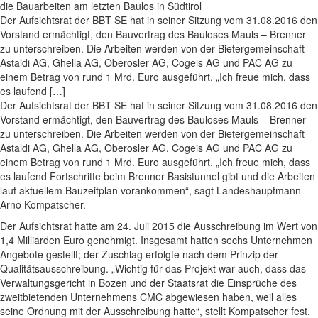
Der Aufsichtsrat der BBT SE hat in seiner Sitzung vom 31.08.2016 den
Vorstand ermächtigt, den Bauvertrag des Bauloses Mauls – Brenner
zu unterschreiben. Die Arbeiten werden von der Bietergemeinschaft
Astaldi AG, Ghella AG, Oberosler AG, Cogeis AG und PAC AG zu
einem Betrag von rund 1 Mrd. Euro ausgeführt. „Ich freue mich, dass
es laufend […]
Der Aufsichtsrat der BBT SE hat in seiner Sitzung vom 31.08.2016 den
Vorstand ermächtigt, den Bauvertrag des Bauloses Mauls – Brenner
zu unterschreiben. Die Arbeiten werden von der Bietergemeinschaft
Astaldi AG, Ghella AG, Oberosler AG, Cogeis AG und PAC AG zu
einem Betrag von rund 1 Mrd. Euro ausgeführt. „Ich freue mich, dass
es laufend Fortschritte beim Brenner Basistunnel gibt und die Arbeiten
laut aktuellem Bauzeitplan vorankommen“, sagt Landeshauptmann
Arno Kompatscher.
Der Aufsichtsrat hatte am 24. Juli 2015 die Ausschreibung im Wert von
1,4 Milliarden Euro genehmigt. Insgesamt hatten sechs Unternehmen
Angebote gestellt; der Zuschlag erfolgte nach dem Prinzip der
Qualitätsausschreibung. „Wichtig für das Projekt war auch, dass das
Verwaltungsgericht in Bozen und der Staatsrat die Einsprüche des
zweitbietenden Unternehmens CMC abgewiesen haben, weil alles
seine Ordnung mit der Ausschreibung hatte“, stellt Kompatscher fest.