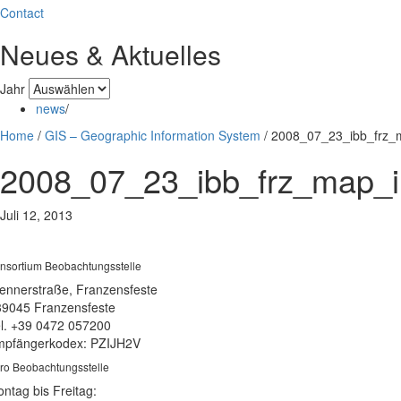
Contact
Neues & Aktuelles
Jahr
news
/
Home
/
GIS – Geographic Information System
/
2008_07_23_ibb_frz_m
2008_07_23_ibb_frz_map_i
Juli 12, 2013
nsortium Beobachtungsstelle
ennerstraße, Franzensfeste
39045 Franzensfeste
l. +39 0472 057200
pfängerkodex: PZIJH2V
ro Beobachtungsstelle
ntag bis Freitag: