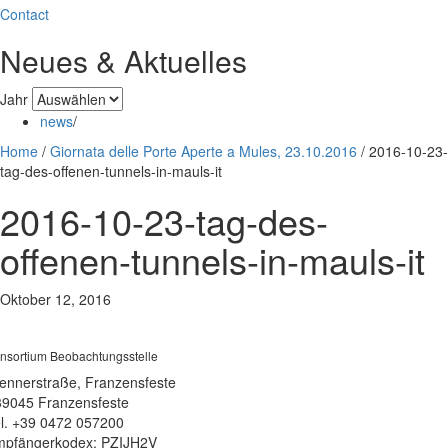
Contact
Neues & Aktuelles
Jahr
news
/
Home
/
Giornata delle Porte Aperte a Mules, 23.10.2016
/
2016-10-23-
tag-des-offenen-tunnels-in-mauls-it
2016-10-23-tag-des-
offenen-tunnels-in-mauls-it
Oktober 12, 2016
nsortium Beobachtungsstelle
ennerstraße, Franzensfeste
39045 Franzensfeste
l. +39 0472 057200
pfängerkodex: PZIJH2V