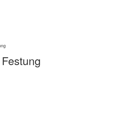
ung
 Festung