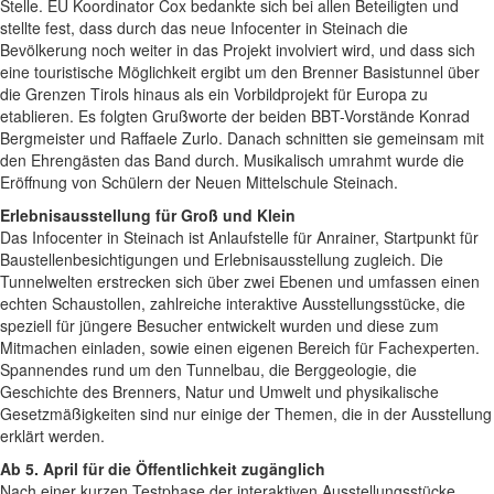
Stelle. EU Koordinator Cox bedankte sich bei allen Beteiligten und
stellte fest, dass durch das neue Infocenter in Steinach die
Bevölkerung noch weiter in das Projekt involviert wird, und dass sich
eine touristische Möglichkeit ergibt um den Brenner Basistunnel über
die Grenzen Tirols hinaus als ein Vorbildprojekt für Europa zu
etablieren. Es folgten Grußworte der beiden BBT-Vorstände Konrad
Bergmeister und Raffaele Zurlo. Danach schnitten sie gemeinsam mit
den Ehrengästen das Band durch. Musikalisch umrahmt wurde die
Eröffnung von Schülern der Neuen Mittelschule Steinach.
Erlebnisausstellung für Groß und Klein
Das Infocenter in Steinach ist Anlaufstelle für Anrainer, Startpunkt für
Baustellenbesichtigungen und Erlebnisausstellung zugleich. Die
Tunnelwelten erstrecken sich über zwei Ebenen und umfassen einen
echten Schaustollen, zahlreiche interaktive Ausstellungsstücke, die
speziell für jüngere Besucher entwickelt wurden und diese zum
Mitmachen einladen, sowie einen eigenen Bereich für Fachexperten.
Spannendes rund um den Tunnelbau, die Berggeologie, die
Geschichte des Brenners, Natur und Umwelt und physikalische
Gesetzmäßigkeiten sind nur einige der Themen, die in der Ausstellung
erklärt werden.
Ab 5. April für die Öffentlichkeit zugänglich
Nach einer kurzen Testphase der interaktiven Ausstellungsstücke