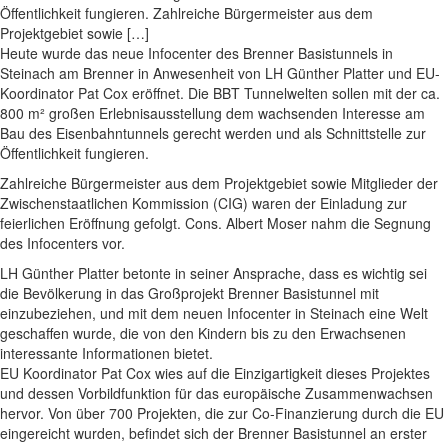
Öffentlichkeit fungieren. Zahlreiche Bürgermeister aus dem
Projektgebiet sowie […]
Heute wurde das neue Infocenter des Brenner Basistunnels in
Steinach am Brenner in Anwesenheit von LH Günther Platter und EU-
Koordinator Pat Cox eröffnet. Die BBT Tunnelwelten sollen mit der ca.
800 m² großen Erlebnisausstellung dem wachsenden Interesse am
Bau des Eisenbahntunnels gerecht werden und als Schnittstelle zur
Öffentlichkeit fungieren.
Zahlreiche Bürgermeister aus dem Projektgebiet sowie Mitglieder der
Zwischenstaatlichen Kommission (CIG) waren der Einladung zur
feierlichen Eröffnung gefolgt. Cons. Albert Moser nahm die Segnung
des Infocenters vor.
LH Günther Platter betonte in seiner Ansprache, dass es wichtig sei
die Bevölkerung in das Großprojekt Brenner Basistunnel mit
einzubeziehen, und mit dem neuen Infocenter in Steinach eine Welt
geschaffen wurde, die von den Kindern bis zu den Erwachsenen
interessante Informationen bietet.
EU Koordinator Pat Cox wies auf die Einzigartigkeit dieses Projektes
und dessen Vorbildfunktion für das europäische Zusammenwachsen
hervor. Von über 700 Projekten, die zur Co-Finanzierung durch die EU
eingereicht wurden, befindet sich der Brenner Basistunnel an erster