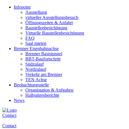
Infopoint
Ausstellung
virtueller Ausstellungsbesuch
Öffnungszeiten & Anfahrt
Baustellenbesichtigung
Virtuelle Baustellenbesichtigung
FAQ
Saal mieten
Brenner Eisenbahnachse
Brenner Basistunnel
BBT-Baufortschritt
Südzulauf
Nordzulauf
Verkehr am Brenner
TEN Achse
Beobachtungsstelle
Organistation & Aufgaben
Halbjahresberichte
News
Contact
Contact