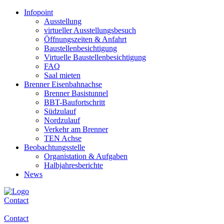
Infopoint
Ausstellung
virtueller Ausstellungsbesuch
Öffnungszeiten & Anfahrt
Baustellenbesichtigung
Virtuelle Baustellenbesichtigung
FAQ
Saal mieten
Brenner Eisenbahnachse
Brenner Basistunnel
BBT-Baufortschritt
Südzulauf
Nordzulauf
Verkehr am Brenner
TEN Achse
Beobachtungsstelle
Organistation & Aufgaben
Halbjahresberichte
News
Contact
Contact