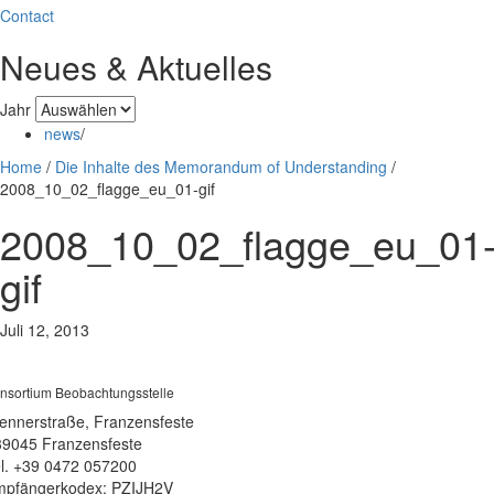
Contact
Neues & Aktuelles
Jahr
news
/
Home
/
Die Inhalte des Memorandum of Understanding
/
2008_10_02_flagge_eu_01-gif
2008_10_02_flagge_eu_01
gif
Juli 12, 2013
nsortium Beobachtungsstelle
ennerstraße, Franzensfeste
39045 Franzensfeste
l. +39 0472 057200
pfängerkodex: PZIJH2V