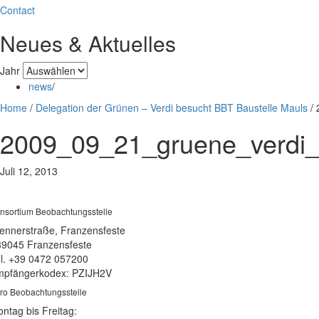
Contact
Neues & Aktuelles
Jahr
news
/
Home
/
Delegation der Grünen – Verdi besucht BBT Baustelle Mauls
/
2009_09_21_gruene_verdi_
Juli 12, 2013
nsortium Beobachtungsstelle
ennerstraße, Franzensfeste
39045 Franzensfeste
l. +39 0472 057200
pfängerkodex: PZIJH2V
ro Beobachtungsstelle
ntag bis Freitag: