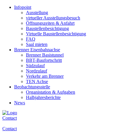
Infopoint
Ausstellung
virtueller Ausstellungsbesuch
Öffnungszeiten & Anfahrt
Baustellenbesichtigung
Virtuelle Baustellenbesichtigung
FAQ
Saal mieten
Brenner Eisenbahnachse
Brenner Basistunnel
BBT-Baufortschritt
Südzulauf
Nordzulauf
Verkehr am Brenner
TEN Achse
Beobachtungsstelle
Organistation & Aufgaben
Halbjahresberichte
News
Contact
Contact