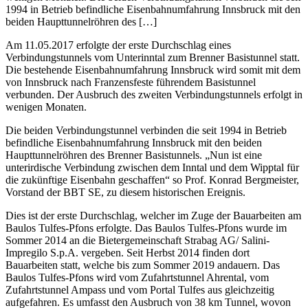
1994 in Betrieb befindliche Eisenbahnumfahrung Innsbruck mit den
beiden Haupttunnelröhren des […]
Am 11.05.2017 erfolgte der erste Durchschlag eines
Verbindungstunnels vom Unterinntal zum Brenner Basistunnel statt.
Die bestehende Eisenbahnumfahrung Innsbruck wird somit mit dem
von Innsbruck nach Franzensfeste führendem Basistunnel
verbunden. Der Ausbruch des zweiten Verbindungstunnels erfolgt in
wenigen Monaten.
Die beiden Verbindungstunnel verbinden die seit 1994 in Betrieb
befindliche Eisenbahnumfahrung Innsbruck mit den beiden
Haupttunnelröhren des Brenner Basistunnels. „Nun ist eine
unterirdische Verbindung zwischen dem Inntal und dem Wipptal für
die zukünftige Eisenbahn geschaffen“ so Prof. Konrad Bergmeister,
Vorstand der BBT SE, zu diesem historischen Ereignis.
Dies ist der erste Durchschlag, welcher im Zuge der Bauarbeiten am
Baulos Tulfes-Pfons erfolgte. Das Baulos Tulfes-Pfons wurde im
Sommer 2014 an die Bietergemeinschaft Strabag AG/ Salini-
Impregilo S.p.A. vergeben. Seit Herbst 2014 finden dort
Bauarbeiten statt, welche bis zum Sommer 2019 andauern. Das
Baulos Tulfes-Pfons wird vom Zufahrtstunnel Ahrental, vom
Zufahrtstunnel Ampass und vom Portal Tulfes aus gleichzeitig
aufgefahren. Es umfasst den Ausbruch von 38 km Tunnel, wovon