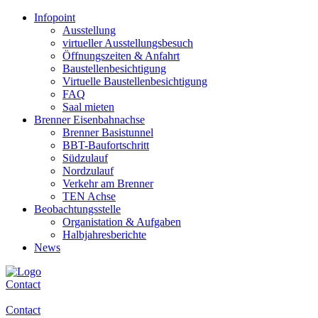
Infopoint
Ausstellung
virtueller Ausstellungsbesuch
Öffnungszeiten & Anfahrt
Baustellenbesichtigung
Virtuelle Baustellenbesichtigung
FAQ
Saal mieten
Brenner Eisenbahnachse
Brenner Basistunnel
BBT-Baufortschritt
Südzulauf
Nordzulauf
Verkehr am Brenner
TEN Achse
Beobachtungsstelle
Organistation & Aufgaben
Halbjahresberichte
News
Contact
Contact