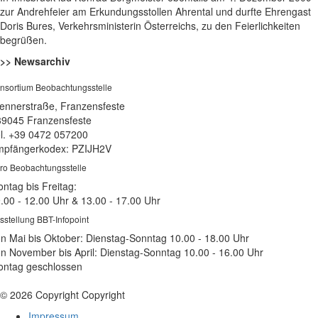
zur Andrehfeier am Erkundungsstollen Ahrental und durfte Ehrengast
Doris Bures, Verkehrsministerin Österreichs, zu den Feierlichkeiten
begrüßen.
>> Newsarchiv
nsortium Beobachtungsstelle
ennerstraße, Franzensfeste
39045 Franzensfeste
l. +39 0472 057200
pfängerkodex: PZIJH2V
ro Beobachtungsstelle
ntag bis Freitag:
.00 - 12.00 Uhr & 13.00 - 17.00 Uhr
sstellung BBT-Infopoint
n Mai bis Oktober: Dienstag-Sonntag 10.00 - 18.00 Uhr
n November bis April: Dienstag-Sonntag 10.00 - 16.00 Uhr
ntag geschlossen
© 2026 Copyright Copyright
Impressum