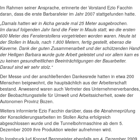
Im Rahmen seiner Ansprache, erinnerte der Vorstand Ezio Facchin
daran, dass die erste Barbarafeier im Jahr 2007 stattgefunden hatte.
„Damals hatten wir in Aicha gerade mal 25 Meter ausgebrochen.
Im darauf folgenden Jahr fand die Feier in Mauls statt, wo die ersten
600 Meter des Fensterstollens vorgetrieben worden waren. Heute ist
der Stollen in Mauls, nach 1.800 Metern, fertig gestellt, ebenso die
Kaverne. Dank der guten Zusammenarbeit und der schützenden Hand
der Heiligen Barbara wurde gute Arbeit geleistet und vor allem kam es
zu keinen gesundheitlichen Beeinträchtigungen der Bauarbeiter.
Darauf sind wir sehr stolz.“
Der Messe und der anschließenden Dankesrede hatten in etwa 200
Menschen beigewohnt, die hauptsächlich aus der Arbeiterschaft
bestand. Anwesend waren auch Vertreter des Unternehmerverbandes,
der Beobachtungsstelle für Umwelt und Arbeitssicherheit, sowie der
Autonomen Provinz Bozen.
Weiters informierte Ezio Facchin darüber, dass die Abnahmeprüfung
der Konsolidierungsarbeiten im Stollen Aicha erfolgreich
abgeschlossen wurde und die Tunnelbohrmaschine ab dem 5.
Dezember 2009 ihre Produktion wieder aufnehmen wird.
In Innsbruck lud Konrad Bergmeister ebenfalls am 4. Dezember 2009