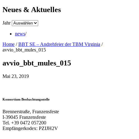
Neues & Aktuelles
Jahr
news
/
Home
/
BBT SE – Andrehfeier der TBM Virginia
/
avvio_bbt_mules_015
avvio_bbt_mules_015
Mai 23, 2019
Konsortium Beobachtungsstelle
Brennerstraße, Franzensfeste
I-39045 Franzensfeste
Tel. +39 0472 057200
Empfängerkodex: PZIJH2V