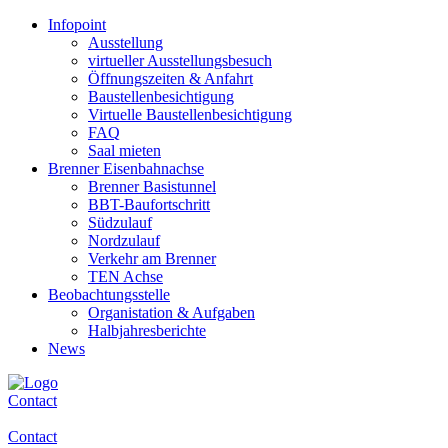
Infopoint
Ausstellung
virtueller Ausstellungsbesuch
Öffnungszeiten & Anfahrt
Baustellenbesichtigung
Virtuelle Baustellenbesichtigung
FAQ
Saal mieten
Brenner Eisenbahnachse
Brenner Basistunnel
BBT-Baufortschritt
Südzulauf
Nordzulauf
Verkehr am Brenner
TEN Achse
Beobachtungsstelle
Organistation & Aufgaben
Halbjahresberichte
News
Contact
Contact