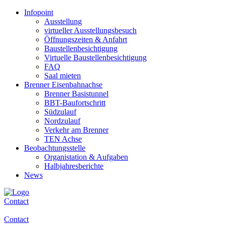
Infopoint
Ausstellung
virtueller Ausstellungsbesuch
Öffnungszeiten & Anfahrt
Baustellenbesichtigung
Virtuelle Baustellenbesichtigung
FAQ
Saal mieten
Brenner Eisenbahnachse
Brenner Basistunnel
BBT-Baufortschritt
Südzulauf
Nordzulauf
Verkehr am Brenner
TEN Achse
Beobachtungsstelle
Organistation & Aufgaben
Halbjahresberichte
News
Contact
Contact