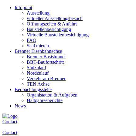
Infopoint
Ausstellung
virtueller Ausstellungsbesuch
Öffnungszeiten & Anfahrt
Baustellenbesichtigung
Virtuelle Baustellenbesichtigung
FAQ
Saal mieten
Brenner Eisenbahnachse
Brenner Basistunnel
BBT-Baufortschritt
Südzulauf
Nordzulauf
Verkehr am Brenner
TEN Achse
Beobachtungsstelle
Organistation & Aufgaben
Halbjahresberichte
News
Contact
Contact