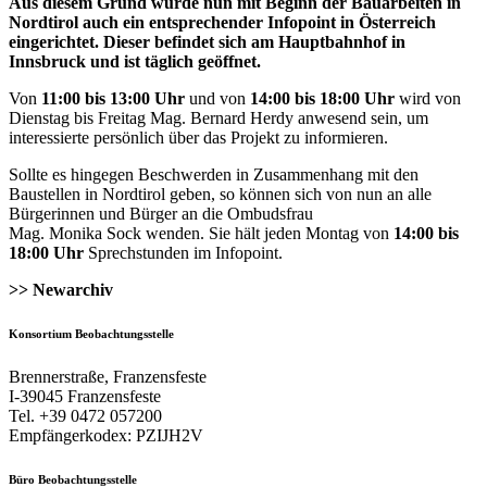
Aus diesem Grund wurde nun mit Beginn der Bauarbeiten in
Nordtirol auch ein entsprechender Infopoint in Österreich
eingerichtet. Dieser befindet sich am Hauptbahnhof in
Innsbruck und ist täglich geöffnet.
Von
11:00 bis 13:00 Uhr
und von
14:00 bis 18:00 Uhr
wird von
Dienstag bis Freitag Mag. Bernard Herdy anwesend sein, um
interessierte persönlich über das Projekt zu informieren.
Sollte es hingegen Beschwerden in Zusammenhang mit den
Baustellen in Nordtirol geben, so können sich von nun an alle
Bürgerinnen und Bürger an die Ombudsfrau
Mag. Monika Sock wenden. Sie hält jeden Montag von
14:00 bis
18:00 Uhr
Sprechstunden im Infopoint.
>> Newarchiv
Konsortium Beobachtungsstelle
Brennerstraße, Franzensfeste
I-39045 Franzensfeste
Tel. +39 0472 057200
Empfängerkodex: PZIJH2V
Büro Beobachtungsstelle