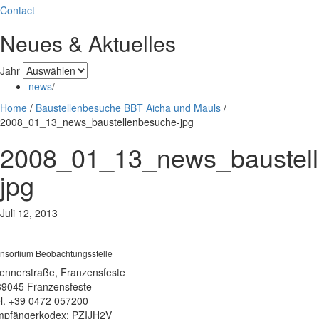
Contact
Neues & Aktuelles
Jahr
news
/
Home
/
Baustellenbesuche BBT Aicha und Mauls
/
2008_01_13_news_baustellenbesuche-jpg
2008_01_13_news_baustel
jpg
Juli 12, 2013
nsortium Beobachtungsstelle
ennerstraße, Franzensfeste
39045 Franzensfeste
l. +39 0472 057200
pfängerkodex: PZIJH2V