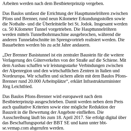
Arbeiten werden nach dem Bestbieterprinzip vergeben.
Das Baulos umfasst die Errichtung der Haupttunnelröhren zwischen
Pfons und Brenner, rund neun Kilometer Erkundungsstollen sowie
die Nothalte- und die Überleitstelle bei St. Jodok. Insgesamt werden
ca. 50 Kilometer Tunnel vorgetrieben. Die Haupttunnelröhren
werden mittels Tunnelbohrmaschine ausgebrochen, während die
anderen Tunnelabschnitte im Sprengvortrieb realisiert werden. Die
Bauarbeiten werden bis zu acht Jahre andauern.
„Der Brenner Basistunnel ist ein zentraler Baustein für die weitere
Verlagerung des Güterverkehrs von der Straße auf die Schiene. Mit
dem Ausbau schaffen wir leistungsstarke Verbindungen zwischen
der Alpenregion und den wirtschaftlichen Zentren in Italien und
Nordeuropa. Wir schaffen und sichern allein mit dem Baulos Pfons-
Brenner rund 20.000 Arbeitsplätze“, erklärt Infrastrukturminister
Jörg Leichtfried.
Das Baulos Pfons-Brenner wird europaweit nach dem
Bestbieterprinzip ausgeschrieben. Damit werden neben dem Preis
auch qualitative Kriterien sowie eine mögliche Reduktion der
Bauzeit in die Bewertung der Angebote einfließen. Die
Ausschreibung läuft bis zum 18. April 2017. Sie erfolgt digital über
das Beschaffungsportal der BBT SE und kann unter bbt-
se.vemap.com abgerufen werden.