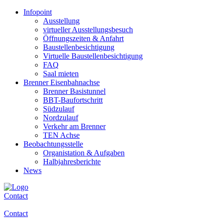
Infopoint
Ausstellung
virtueller Ausstellungsbesuch
Öffnungszeiten & Anfahrt
Baustellenbesichtigung
Virtuelle Baustellenbesichtigung
FAQ
Saal mieten
Brenner Eisenbahnachse
Brenner Basistunnel
BBT-Baufortschritt
Südzulauf
Nordzulauf
Verkehr am Brenner
TEN Achse
Beobachtungsstelle
Organistation & Aufgaben
Halbjahresberichte
News
Contact
Contact