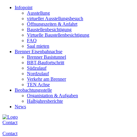
Infopoint
Ausstellung
virtueller Ausstellungsbesuch
Öffnungszeiten & Anfahrt
Baustellenbesichtigung
Virtuelle Baustellenbesichtigung
FAQ
Saal mieten
Brenner Eisenbahnachse
Brenner Basistunnel
BBT-Baufortschritt
Südzulauf
Nordzulauf
Verkehr am Brenner
TEN Achse
Beobachtungsstelle
Organistation & Aufgaben
Halbjahresberichte
News
Contact
Contact