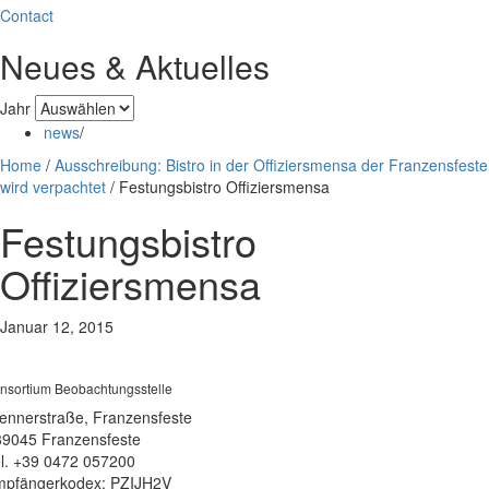
Contact
Neues & Aktuelles
Jahr
news
/
Home
/
Ausschreibung: Bistro in der Offiziersmensa der Franzensfeste
wird verpachtet
/
Festungsbistro Offiziersmensa
Festungsbistro
Offiziersmensa
Januar 12, 2015
nsortium Beobachtungsstelle
ennerstraße, Franzensfeste
39045 Franzensfeste
l. +39 0472 057200
pfängerkodex: PZIJH2V